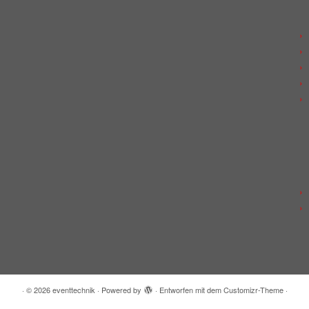
·
© 2026
eventtechnik
·
Powered by
·
Entworfen mit dem
Customizr-Theme
·